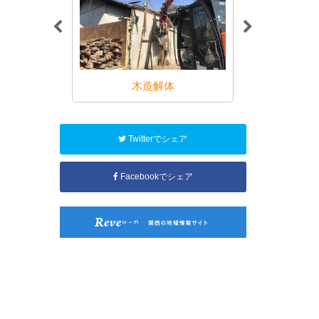
解体
木造解体
RC・
Twitterでシェア
Facebookでシェア