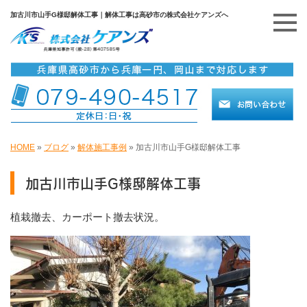
加古川市山手G様邸解体工事｜解体工事は高砂市の株式会社ケアンズへ
HOME
»
ブログ
»
解体施工事例
»
加古川市山手G様邸解体工事
加古川市山手G様邸解体工事
植栽撤去、カーポート撤去状況。