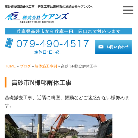
高砂市N様邸解体工事｜解体工事は高砂市の株式会社ケアンズへ
HOME
»
ブログ
»
解体施工事例
»
高砂市N様邸解体工事
高砂市N様邸解体工事
基礎撤去工事、近隣に粉塵、振動などご迷惑がない様努めま
す。