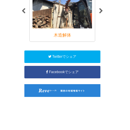
解体
木造解体
RC・
Twitterでシェア
Facebookでシェア